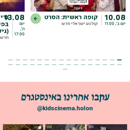
13.08
10.08
קופה ראשית: הסרט
גרי
בפע
יום ב׳, 11:00
קולנוע ישראלי חדש
יום
ה׳,
(גילי 
17:00
חדש ב
עקבו אחרינו באינסטגרם
@kidscinema.holon