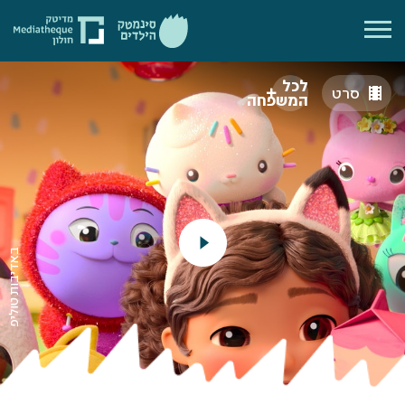
לכל
סרט
המשפחה
באדיבות טוליפ