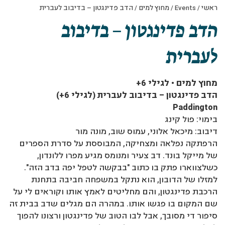
ראשי
/
Events
/
מחוץ למים
/
הדב פדינגטון – בדיבוב לעברית
הדב פדינגטון – בדיבוב
לעברית
מחוץ למים • לגילי 6+
הדב פדינגטון – בדיבוב לעברית (לגילי 6+)
Paddington
בימוי: פול קינג
דיבוב: מיכאל אלוני, עמוס שוב, מונה מור
הרפתקה נפלאה ומצחיקה, המבוססת על סדרת הספרים
של מייקל בונד. דב צעיר ומנומס מגיע מפרו ללונדון,
כשלצווארו פתק בו כתוב "בבקשה לטפל יפה בדב הזה".
למזלו של הדובון, הוא נתקל במשפחה חביבה בתחנת
הרכבת פדינגטון, והם מחליטים לאמץ אותו וקוראים לי על
שם המקום בו פגשו אותו. במהרה הם מגלים שדב בבית זה
סיפור די מסובך, אבל לבו הטוב של פדינגטון ורצונו להפוך