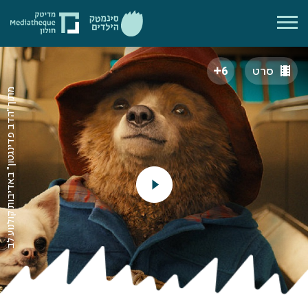
סרט
6
מתוך "הדב פדינגטון" באדיבות קולנוע לב