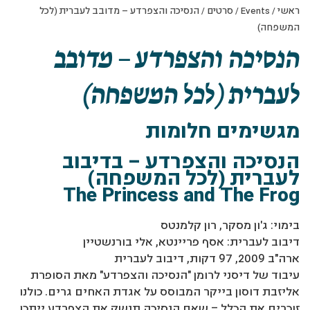
ראשי
/
Events
/
סרטים
/
הנסיכה והצפרדע – מדובב לעברית (לכל
המשפחה)
הנסיכה והצפרדע – מדובב
לעברית (לכל המשפחה)
מגשימים חלומות
הנסיכה והצפרדע – בדיבוב
לעברית (לכל המשפחה)
The Princess and The Frog
בימוי: ג'ון מסקר, רון קלמנטס
דיבוב לעברית: אסף פריינטא, אלי בורנשטיין
ארה"ב 2009, 97 דקות, דיבוב לעברית
עיבוד של דיסני לרומן "הנסיכה והצפרדע" מאת הסופרת
אליזבת דוסון בייקר המבוסס על אגדת האחים גרים. כולנו
זוכרים את הכלל – שאם הנסיכה תנשק את הצפרדע ייתכן