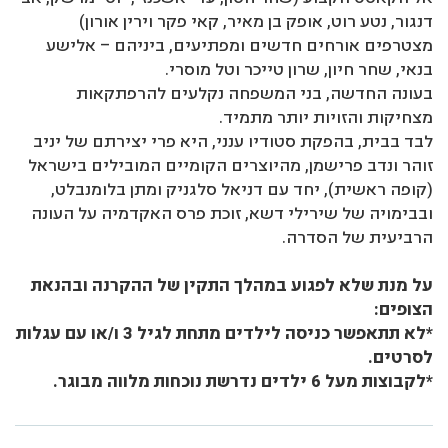
דנגור, נטע רוט, אופק בן מאיר, קאי פקר וירין אורון)
מצטרפים אורחים חדשים ומפתיעים, ביניהם – אלישע
בנאי, שחר חיון, שרון טייכר וטל מוסרי.
בעונה החדשה, בני המשפחה נקלעים להרפתקאות
מצחיקות והזויות יותר מתמיד.
לבד בבית, בהפקת סטודיו ענני, היא פרי יצירתם של יניב
זוהר ונדב פרישמן, מהיוצרים הקומיים המובילים בישראל
(קופה ראשית), יחד עם דניאל סלגניק ומתן בלומנבלט,
ובבימויה של שירילי דשא, זוכת פרס האקדמיה על העונה
הרביעית של הסדרה.
על מנת שלא לפגוע במהלך התקין של ההקרנה ובהנאת
הצופים:
*לא תתאפשר כניסה לילדים מתחת לגיל 3 ו/או עם עגלות
לסרטים.
*לקבוצות מעל 6 ילדים נדרשת נוכחות מלווה מבוגר.