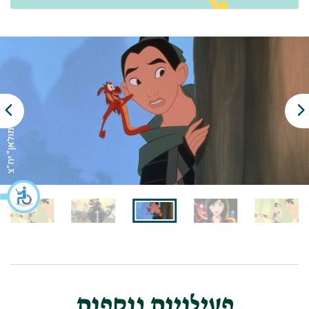
מתוך: "מולאן" יח"צ
פעילויות נוספות