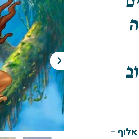
ם
ה
ב
אלוף –