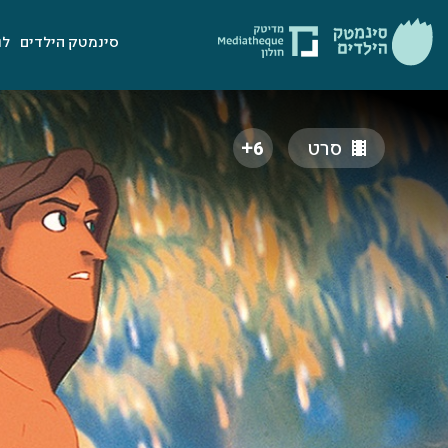
סינמטק הילדים
לו
סרט
6