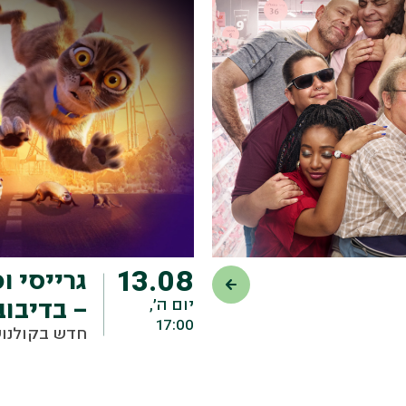
13.08
גרייסי ו
יום ה׳,
– בדיבוב 
17:00
חדש בקולנוע