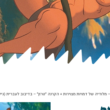
לודיה של דמויות מצוירות + הקרנה ״טרזן״ – בדיבוב לעברית (גילי 6+