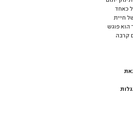
ל כאחד
של חיית
 הוא פוגש
ם קרבה
את
 3 ו/או עם עגלות