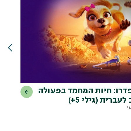
.08
פדרו: חיות המחמד בפעולה
לעברית (גילי 5+)
יום ה׳,
17:00
!