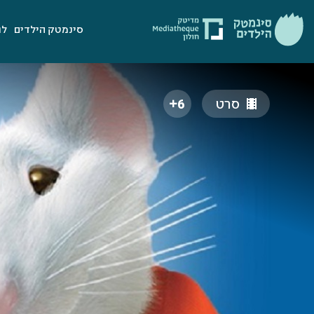
סינמטק הילדים
לו
סרט
6