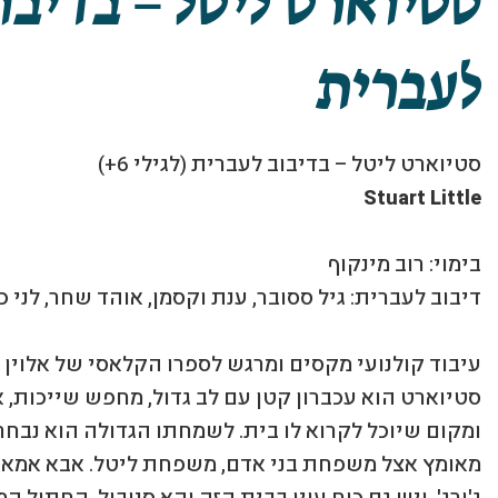
סטיוארט ליטל – בדיבו
לעברית
סטיוארט ליטל – בדיבוב לעברית (לגילי 6+)
Stuart Little
בימוי: רוב מינקוף
דיבוב לעברית: גיל ססובר, ענת וקסמן, אוהד שחר, לני כ
עיבוד קולנועי מקסים ומרגש לספרו הקלאסי של אלוין ב
סטיוארט הוא עכברון קטן עם לב גדול, מחפש שייכות, 
ומקום שיוכל לקרוא לו בית. לשמחתו הגדולה הוא נבחר
מאומץ אצל משפחת בני אדם, משפחת ליטל. אבא אמא 
ג'ורג'. ויש גם כוח עוין בבית הזה והא סנובול, החתול 