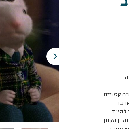
ב
הן
רוקס וייט.
אהבה
 להיות
והבן הקטן
המשפחתי.