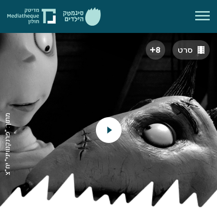
סרט
8
מתוך: "פרנקנוויני" יח"צ