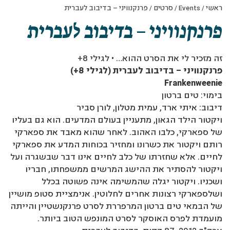
ראשי
/
Events
/
סרטים
/
פרנקנוויני – בדיבוב לעברית
פרנקנוויני – בדיבוב לעברית
זה מזכיר לי את הסרט ההוא… • לגילי 8+
פרנקנוויני – בדיבוב לעברית (לגילי 8+)
Frankenweenie
בימוי: טים ברטון
דיבוב: איתי ארד, עמית מטלון, לורן סביר
ויקטור הילד הגאון, מתעניין בעולם המדעים. הוא גם בעליו
של ספארקי, כלבו האהוב. לאחר שהוא מאבד את ספארקי
רותם ויקטור את כשרונו ומחזיר בכוחות המדע את ספארקי
לחיים. אלא שחזרתו של כלב לחיים אינו דבר שבשגרה ועל
ויקטור להסתיר את ההישג המרשים ממשפחתו, חבריו
ושכניו. ויקטור יגלה שהמשימה אינה פשוטה בכלל
ושלספארקי רצונות אחרים לחלוטין. אנימציית סטופ מושיין
של הבמאי טים ברטון המרפררת לסרט פרנקנשטיין והייתה
מועמדת לפרס האוסקר לסרט המונפש הטוב ביותר.