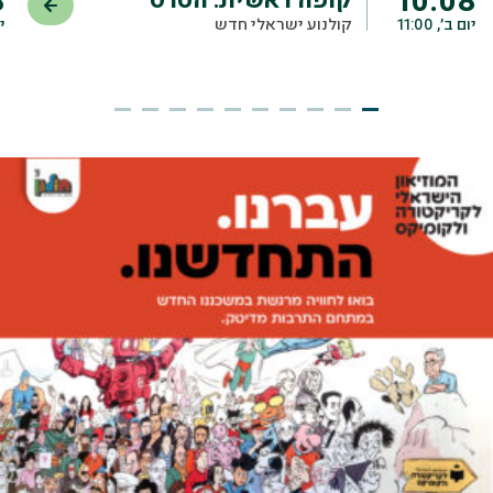
יום ב׳, 11:00
קולנוע ישראלי חדש
יו