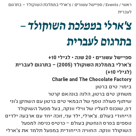
ראשי
/
Events
/
ספיישל עשורים
/
צ'ארלי בממלכת השוקולד – בתרגום
לעברית
צ'ארלי בממלכת השוקולד –
בתרגום לעברית
ספיישל עשורים • 20 שנה • לגילי 10+
צ'ארלי בממלכת השוקולד (2005) – בתרגום לעברית
(לגילי 10+)
Charlie and The Chocolate Factory
בימוי: טים ברטון
משחק: טים ברטון, הלנה בונהאם קרטר
שיתוף פעולה נוסף של הבמאי טים ברטון עם השחקן ג'וני
דפ, שנכנס לנעליו של ווילי וונקה, בעל מפעל השוקולד
הייחודי בעולם. צ'ארלי, ילד עני, זוכה יחד עם ארבעה ילדים
נוספים בפרס הנחשק בעולם – כרטיס כניסה למפעל
השוקולד וונקה. החוויה הייחודית במפעל תלמד את צ'ארלי