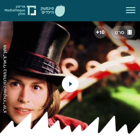
סרט
10
מתוך "צ'ארלי בממלכת השוקולד" יח"צ