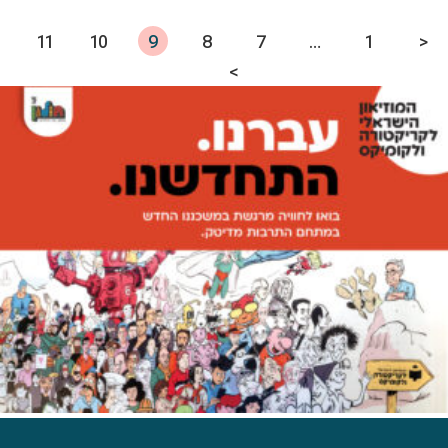
11
10
9
8
7
…
1
<
>