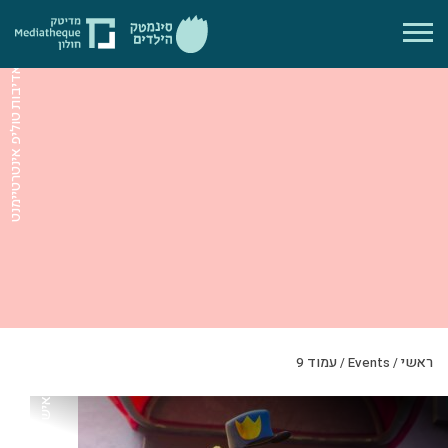
מתוך: "איש הכלב" באדיבות טוליפ אינטרטיימנט
ראשי
/
Events
/
עמוד 9