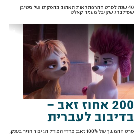
40 שנה לסרט ההרפתקאות האהוב בהפקתו של סטיבן
שפילברג שקיבל מעמד קאלט
מ
ס
%
ת
ו
ך
"
2
0
0
ז
א
ב
"
ב
א
ד
י
ב
ו
ת
פ
י
ל
מ
ה
א
ו
200 אחוז זאב –
בדיבוב לעברית
סרט ההמשך של 100% זאב; פרדי הפודל הגיבור חוזר בענק,