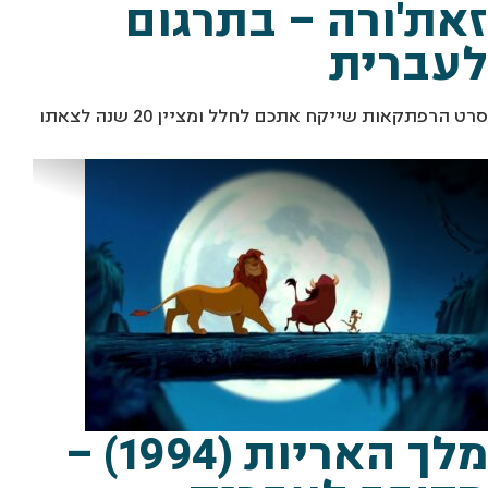
זאת'ורה – בתרגום
לעברית
סרט הרפתקאות שייקח אתכם לחלל ומציין 20 שנה לצאתו
מ
צ
4
ת
ו
ך
:
"
מ
ל
ך
ה
א
ר
י
ו
ת
1
9
9
"
י
ח
"
מלך האריות (1994) –