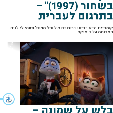
בשחור (1997)" –
בתרגום לעברית
קומדיית מדע בדיוני בכיכובם של וויל סמית' וטומי לי ג'ונס
המבוסס על קומיקס...
מתוך "בלש על שמונה" באדיבות פילמהאוס
בלש על שמונה –