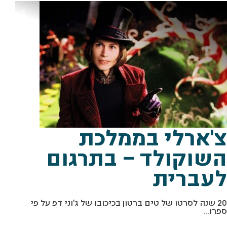
מתוך "צ'ארלי בממלכת השוקולד" יח"צ
צ'ארלי בממלכת
השוקולד – בתרגום
לעברית
20 שנה לסרטו של טים ברטון בכיכובו של ג'וני דפ על פי
ספרו...