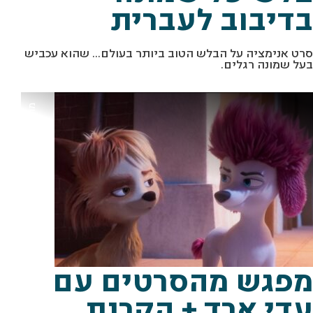
בדיבוב לעברית
סרט אנימציה על הבלש הטוב ביותר בעולם... שהוא עכביש
בעל שמונה רגלים.
מ
ס
%
ת
ו
ך
"
2
0
0
ז
א
ב
"
ב
א
ד
י
ב
ו
ת
פ
י
ל
מ
ה
א
ו
מפגש מהסרטים עם
עדי ארד + הקרנת