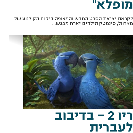
מופלא"
לקראת יציאת הסרט החדש והמצופה ביקום הקולנוע של
מארוול, סינמטק הילדים יארח מפגש...
מ
צ
2
ת
ו
ך
"
ר
י
ו
"
י
ח
"
ריו 2 – בדיבוב
לעברית