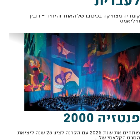
לעברית
קומדיה מצחיקה בכיכובו של האחד והיחיד – רובין
וויליאמס
מ
צ
0
ת
ו
ך
"
פ
נ
ט
ז
י
ה
2
0
0
"
י
ח
"
פנטזיה 2000
פותחים את שנת 2025 עם הקרנה לציון 25 שנה ליציאת
הסרט הקלאסי של...