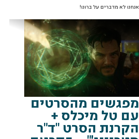
אנחנו לא מדברים על ברונו!
מתוך "ד"ר סטריינג'" יח"צ
מפגשים מהסרטים
עם טל מיכלס +
הקרנת הסרט "ד"ר