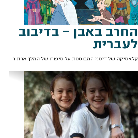
החרב באבן – בדיבוב
לעברית
קלאסיקה של דיסני המבוססת על סיפורו של המלך ארתור
מ
צ
8
ת
ו
ך
:
"
א
ב
א
מ
ת
א
ר
ס
(
1
9
9
)
"
י
ח
"