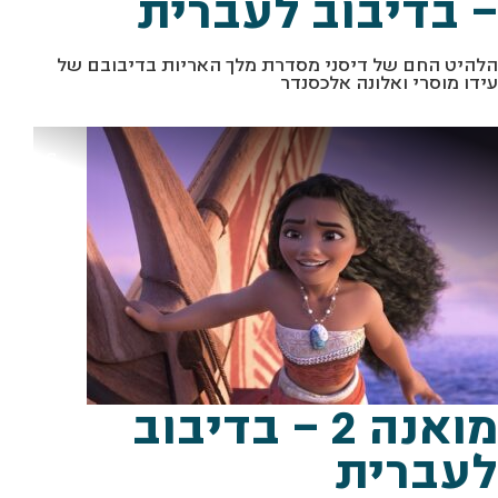
– בדיבוב לעברית
הלהיט החם של דיסני מסדרת מלך האריות בדיבובם של
עידו מוסרי ואלונה אלכסנדר
מ
ם
2
ת
ו
ך
"
מ
ו
א
נ
ה
"
ב
א
ד
י
ב
ו
ת
פ
ו
ר
ו
ם
פ
י
ל
מואנה 2 – בדיבוב
לעברית