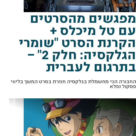
ת
ו
ך
"
ש
ו
מ
ר
י
ה
ג
ל
ק
ס
י
ה
:
ח
ל
ק
"
י
ח
"
מפגשים מהסרטים
עם טל מיכלס +
הקרנת הסרט "שומרי
הגלקסיה: חלק 2" –
בתרגום לעברית
מתוך "הטירה הנעה של האוול" באדיבות בתי קולנוע לב
החבורה הכי מחשמלת בגלקסיה חוזרת בסרט המשך בליווי
פסקול נפלא